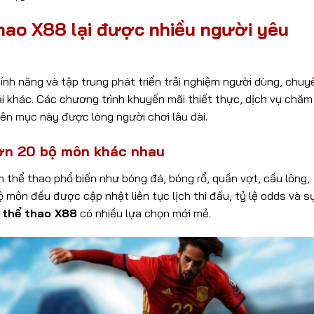
hao X88 lại được nhiều người yêu
ính năng và tập trung phát triển trải nghiệm người dùng, chuy
ái khác. Các chương trình khuyến mãi thiết thực, dịch vụ chăm
ên mục này được lòng người chơi lâu dài.
hơn 20 bộ môn khác nhau
 thể thao phổ biến như bóng đá, bóng rổ, quần vợt, cầu lông,
 môn đều được cập nhật liên tục lịch thi đấu, tỷ lệ odds và s
a
thể thao X88
có nhiều lựa chọn mới mẻ.