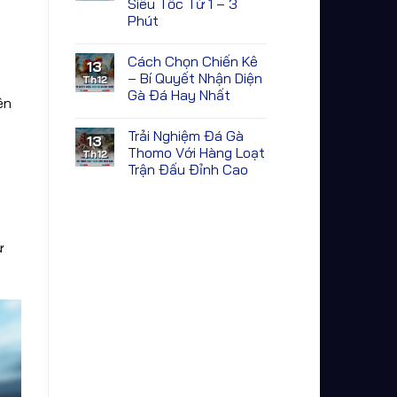
Siêu Tốc Từ 1 – 3
Phút
Cách Chọn Chiến Kê
13
– Bí Quyết Nhận Diện
Th12
Gà Đá Hay Nhất
ên
Trải Nghiệm Đá Gà
13
Thomo Với Hàng Loạt
Th12
Trận Đấu Đỉnh Cao
ự