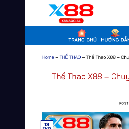
Skip
to
content
TRANG CHỦ
HƯỚNG DẪ
Home
–
THỂ THAO
–
Thể Thao X88 – Chuy
Thể Thao X88 – Chuyê
POST
13
Th12