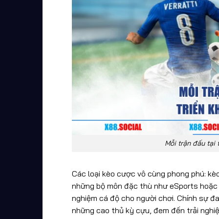
Mỗi trận đấu tại 
Các loại kèo cược vô cùng phong phú: kèo c
những bộ môn đặc thù như eSports hoặc đ
nghiệm cá độ cho người chơi. Chính sự đ
những cao thủ kỳ cựu, đem đến trải nghiệm