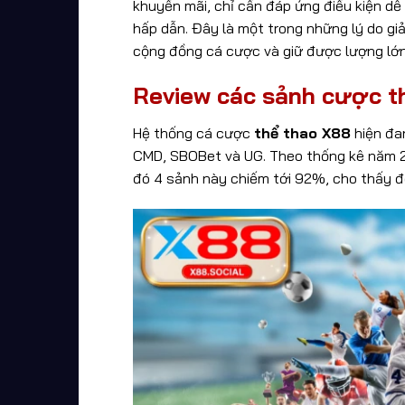
khuyến mãi, chỉ cần đáp ứng điều kiện dễ
hấp dẫn. Đây là một trong những lý do giả
cộng đồng cá cược và giữ được lượng lớn 
Review các sảnh cược th
Hệ thống cá cược
thể thao X88
hiện đa
CMD, SBOBet và UG. Theo thống kê năm 20
đó 4 sảnh này chiếm tới 92%, cho thấy đ