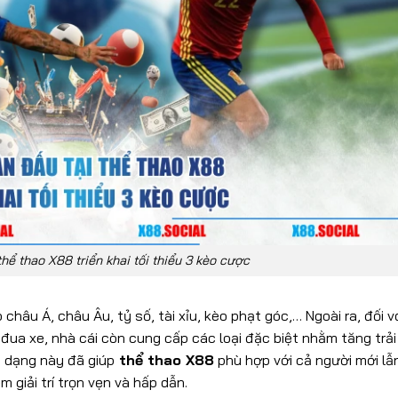
thể thao X88 triển khai tối thiểu 3 kèo cược
hâu Á, châu Âu, tỷ số, tài xỉu, kèo phạt góc,… Ngoài ra, đối v
ua xe, nhà cái còn cung cấp các loại đặc biệt nhằm tăng trải
a dạng này đã giúp
thể thao X88
phù hợp với cả người mới lẫ
 giải trí trọn vẹn và hấp dẫn.