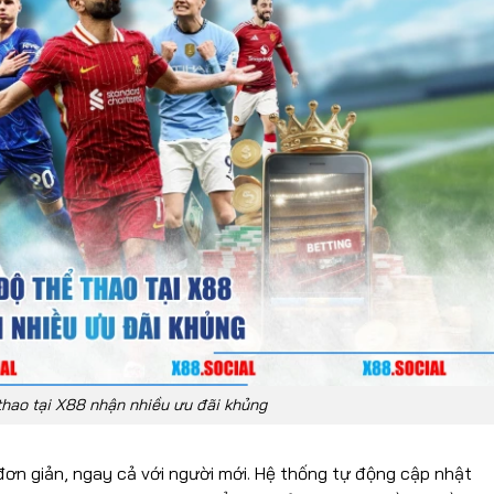
thao tại X88 nhận nhiều ưu đãi khủng
ơn giản, ngay cả với người mới. Hệ thống tự động cập nhật