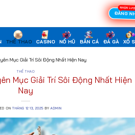
ĐĂNG N
N
THỂ THAO
CASINO
NỔ HŨ
BẮN CÁ
ĐÁ GÀ
XỔ 
ên Mục Giải Trí Sôi Động Nhất Hiện Nay
THỂ THAO
n Mục Giải Trí Sôi Động Nhất Hiện
Nay
ED ON
THÁNG 12 13, 2025
BY
ADMIN