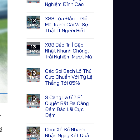
Nghiệm Đỉnh Cao
X88 Lừa Đảo – Giải
13
Mã Tranh Cãi Và Sự
Th12
Thật Ít Người Biết
X88 Bảo Trì | Cập
13
Nhật Nhanh Chóng,
Th12
Trải Nghiệm Mượt Mà
Các Soi Bạch Lô Thủ
13
Cực Chuẩn Với Tỷ Lệ
Th12
Thắng Tới 85%
3 Càng Là Gì? Bí
13
Quyết Bắt Ba Càng
Th12
Đảm Bảo Lãi Cực
.
Đậm
Chơi Xổ Số Nhanh
ề
13
Nhận Ngay Kết Quả
Th12