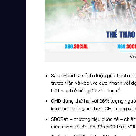
Thể
Saba Sport là sảnh được yêu thích nhấ
trước trận và kèo live cực nhanh với đ
biệt mạnh ở bóng đá và bóng rổ.
CMD đứng thứ hai với 26% lượng người 
kèo theo thời gian thực. CMD cung cấp 
SBOBet – thương hiệu quốc tế – chiếm 
mức cược tối đa lên đến 500 triệu VN