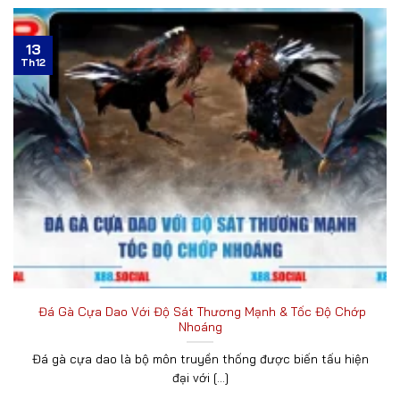
13
Th12
Đá Gà Cựa Dao Với Độ Sát Thương Mạnh & Tốc Độ Chớp
Nhoáng
Đá gà cựa dao là bộ môn truyền thống được biến tấu hiện
đại với [...]