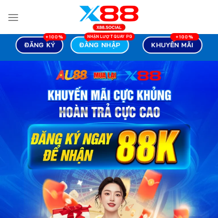
Skip
to
content
KHUYẾN MÃI
ĐĂNG NHẬP
ĐĂNG KÝ