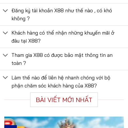
Đăng ký tài khoản X88 như thế nào , có khó
không ?
Khách hàng có thể nhận những khuyến mãi ở
đâu tại X88?
Tham gia X88 có được bảo mật thông tin an
toàn ?
Làm thế nào để liên hệ nhanh chóng với bộ
phận chăm sóc khách hàng của X88?
BÀI VIẾT MỚI NHẤT