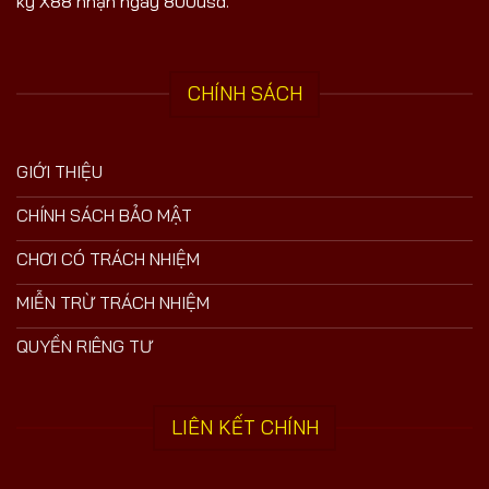
ký X88 nhận ngay 800usd.
CHÍNH SÁCH
GIỚI THIỆU
CHÍNH SÁCH BẢO MẬT
CHƠI CÓ TRÁCH NHIỆM
MIỄN TRỪ TRÁCH NHIỆM
QUYỀN RIÊNG TƯ
LIÊN KẾT CHÍNH