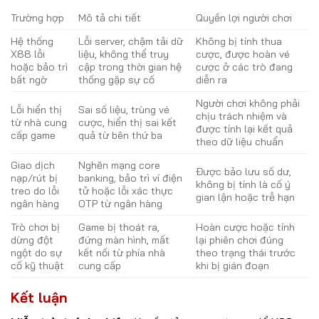
Trường hợp
Mô tả chi tiết
Quyền lợi người chơi
Hệ thống
Lỗi server, chậm tải dữ
Không bị tính thua
X88 lỗi
liệu, không thể truy
cược, được hoàn vé
hoặc bảo trì
cập trong thời gian hệ
cược ở các trò đang
bất ngờ
thống gặp sự cố
diễn ra
Người chơi không phải
Lỗi hiển thị
Sai số liệu, trùng vé
chịu trách nhiệm và
từ nhà cung
cược, hiển thị sai kết
được tính lại kết quả
cấp game
quả từ bên thứ ba
theo dữ liệu chuẩn
Giao dịch
Nghẽn mạng core
Được bảo lưu số dư,
nạp/rút bị
banking, bảo trì ví điện
không bị tính là cố ý
treo do lỗi
tử hoặc lỗi xác thực
gian lận hoặc trễ hạn
ngân hàng
OTP từ ngân hàng
Trò chơi bị
Game bị thoát ra,
Hoàn cược hoặc tính
dừng đột
đứng màn hình, mất
lại phiên chơi đúng
ngột do sự
kết nối từ phía nhà
theo trạng thái trước
cố kỹ thuật
cung cấp
khi bị gián đoạn
Kết luận