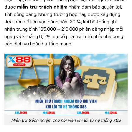
được
miễn trừ trách nhiệm
nhằm đảm bảo quyền lợi,
tính công bằng. Những trường hợp này được xây dựng
dựa trên số liệu vận hành năm 2024, khi hệ thống ghi
nhận trung bình 185.000 – 210.000 phiên đăng nhập mỗi
ngày và khoảng 0,12% sự cố phát sinh từ phía nhà cung
cấp dịch vụ hoặc hạ tầng mạng.
Miễn trừ trách nhiệm cho hội viên khi lỗi từ hệ thống X88