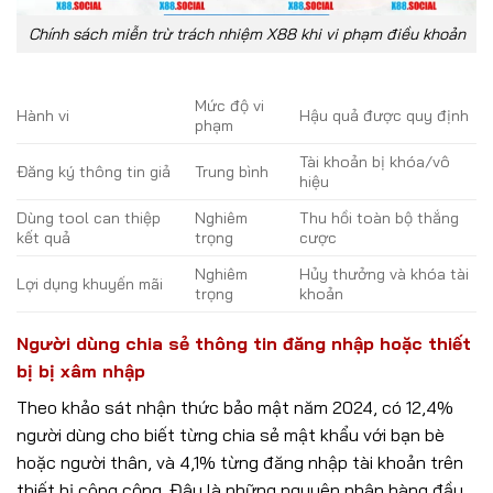
Chính sách miễn trừ trách nhiệm X88 khi vi phạm điều khoản
Mức độ vi
Hành vi
Hậu quả được quy định
phạm
Tài khoản bị khóa/vô
Đăng ký thông tin giả
Trung bình
hiệu
Dùng tool can thiệp
Nghiêm
Thu hồi toàn bộ thắng
kết quả
trọng
cược
Nghiêm
Hủy thưởng và khóa tài
Lợi dụng khuyến mãi
trọng
khoản
Người dùng chia sẻ thông tin đăng nhập hoặc thiết
bị bị xâm nhập
Theo khảo sát nhận thức bảo mật năm 2024, có 12,4%
người dùng cho biết từng chia sẻ mật khẩu với bạn bè
hoặc người thân, và 4,1% từng đăng nhập tài khoản trên
thiết bị công cộng. Đây là những nguyên nhân hàng đầu