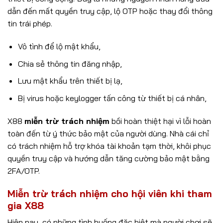
dẫn đến mất quyền truy cập, lộ OTP hoặc thay đổi thông
tin trái phép.
Vô tình để lộ mật khẩu,
Chia sẻ thông tin đăng nhập,
Lưu mật khẩu trên thiết bị lạ,
Bị virus hoặc keylogger tấn công từ thiết bị cá nhân,
X88
miễn trừ trách nhiệm
bồi hoàn thiệt hại vì lỗi hoàn
toàn đến từ ý thức bảo mật của người dùng. Nhà cái chỉ
có trách nhiệm hỗ trợ khóa tài khoản tạm thời, khôi phục
quyền truy cập và hướng dẫn tăng cường bảo mật bằng
2FA/OTP.
Miễn trừ trách nhiệm cho hội viên khi tham
gia X88
Hiện nay, có những tình huống đặc biệt mà người chơi sẽ