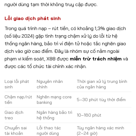
người dùng tạm thời không truy cập được.
Lỗi giao dịch phát sinh
Trong quá trình nạp – rút tiền, có khoảng 1,3% giao dịch
(số liệu 2024) gặp tình trạng chậm xử lý do lỗi từ hệ
thống ngân hàng, bảo trì ví điện tử hoặc tắc nghẽn giao
dịch vào giờ cao điểm. Đây là nhóm sự cố nằm ngoài
phạm vi kiểm soát, X88 được
miễn trừ trách nhiệm
và
được các tổ chức tài chính xác nhận.
Loại lỗi phát
Nguyên nhân
Thời gian xử lý trung bình
sinh
chính
của ngân hàng
Chậm nạp/rút
Nghẽn mạng core
5–30 phút tùy thời điểm
tiền
banking
Giao dịch
Ngân hàng bảo trì
10–180 phút
treo
hệ thống
Chuyển sai
Lỗi thao tác
Tùy ngân hàng xác minh
tài khoản
người dùng
(2–24 giờ)