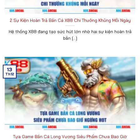
2 Sự Kiện Hoàn Trả Bắn Cá X88 Chi Thưởng Khủng Mỗi Ngày
Hệ thống X88 đang tạo sức hút lớn nhờ hai sự kiện hoàn trả
bắn [...]
13
Th12
Tựa Game Bắn Cá Long Vương Siêu Phẩm Chưa Bao Giờ