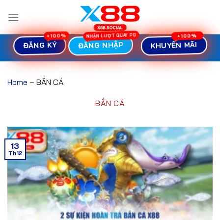
Skip
to
content
KHUYẾN MÃI
ĐĂNG NHẬP
ĐĂNG KÝ
Home
–
BẮN CÁ
BẮN CÁ
13
Th12