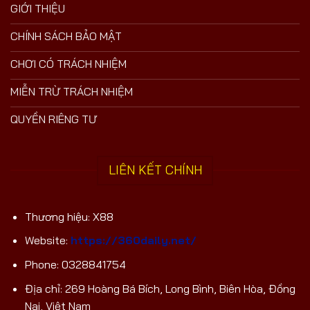
GIỚI THIỆU
CHÍNH SÁCH BẢO MẬT
CHƠI CÓ TRÁCH NHIỆM
MIỄN TRỪ TRÁCH NHIỆM
QUYỀN RIÊNG TƯ
LIÊN KẾT CHÍNH
Thương hiệu: X88
Website:
https://360daily.net/
Phone: 0328841754
Địa chỉ: 269 Hoàng Bá Bích, Long Bình, Biên Hòa, Đồng
Nai, Việt Nam