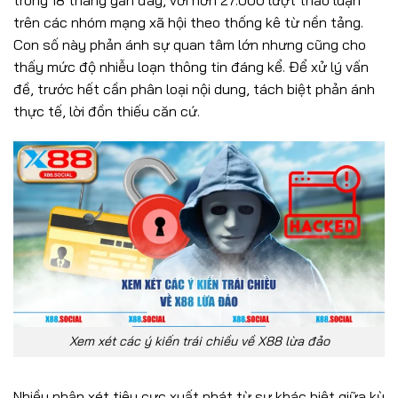
trên các nhóm mạng xã hội theo thống kê từ nền tảng.
Con số này phản ánh sự quan tâm lớn nhưng cũng cho
thấy mức độ nhiễu loạn thông tin đáng kể. Để xử lý vấn
đề, trước hết cần phân loại nội dung, tách biệt phản ánh
thực tế, lời đồn thiếu căn cứ.
Xem xét các ý kiến trái chiều về X88 lừa đảo
Nhiều nhận xét tiêu cực xuất phát từ sự khác biệt giữa kỳ