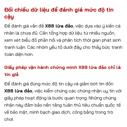
Đối chiếu dữ liệu để đánh giá mức độ tin
cậy
Để đánh giá vấn đề
X88 lừa đảo
, việc dựa vào ý kiến cá
nhân là chưa đủ. Cần tổng hợp dữ liệu từ nhiều nguồn,
xem xét biểu đồ phản hồi và phân tích thời gian phát sinh
tranh luận. Các nhóm yếu tố dưới đây cho thấy bức tranh
toàn diện hơn.
Giấy phép vận hành chứng minh X88 lừa đảo chỉ là
tin giả
Để đánh giá đúng mức độ tin cậy và giảm bớt tin đồn
X88 lừa đảo
, việc kiểm chứng các chứng nhận uy tín với
giấy phép hoạt động là bước quan trọng. Những chứng
nhận này đảm bảo nền tảng tuân thủ tiêu chuẩn quốc tế
về bảo mật, minh bạch giao dịch, công bằng trong trò
chơi.