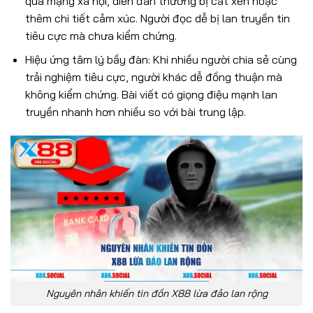
qua mạng xã hội, diễn đàn thường bị cắt xén hoặc
thêm chi tiết cảm xúc. Người đọc dễ bị lan truyền tin
tiêu cực mà chưa kiểm chứng.
Hiệu ứng tâm lý bầy đàn: Khi nhiều người chia sẻ cùng
trải nghiệm tiêu cực, người khác dễ đồng thuận mà
không kiểm chứng. Bài viết có giọng điệu mạnh lan
truyền nhanh hơn nhiều so với bài trung lập.
Nguyên nhân khiến tin đồn X88 lừa đảo lan rộng