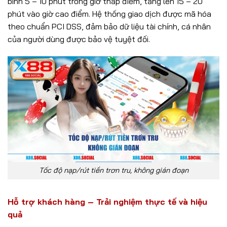
bình 5 – 10 phút trong giờ thấp điểm, tăng lên 15 – 20
phút vào giờ cao điểm. Hệ thống giao dịch được mã hóa
theo chuẩn PCI DSS, đảm bảo dữ liệu tài chính, cá nhân
của người dùng được bảo vệ tuyệt đối.
Tốc độ nạp/rút tiền trơn tru, không gián đoạn
Hỗ trợ khách hàng – Trải nghiệm thực tế và hiệu
quả