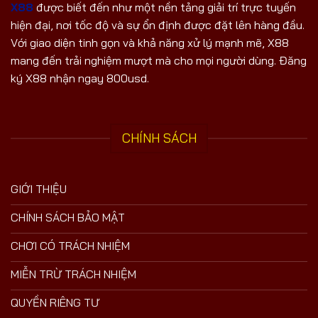
X88
được biết đến như một nền tảng giải trí trực tuyến
hiện đại, nơi tốc độ và sự ổn định được đặt lên hàng đầu.
Với giao diện tinh gọn và khả năng xử lý mạnh mẽ, X88
mang đến trải nghiệm mượt mà cho mọi người dùng. Đăng
ký X88 nhận ngay 800usd.
CHÍNH SÁCH
GIỚI THIỆU
CHÍNH SÁCH BẢO MẬT
CHƠI CÓ TRÁCH NHIỆM
MIỄN TRỪ TRÁCH NHIỆM
QUYỀN RIÊNG TƯ