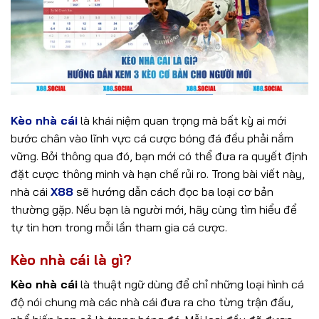
Kèo nhà cái
là khái niệm quan trọng mà bất kỳ ai mới
bước chân vào lĩnh vực cá cược bóng đá đều phải nắm
vững. Bởi thông qua đó, bạn mới có thể đưa ra quyết định
đặt cược thông minh và hạn chế rủi ro. Trong bài viết này,
nhà cái
X88
sẽ hướng dẫn cách đọc ba loại cơ bản
thường gặp. Nếu bạn là người mới, hãy cùng tìm hiểu để
tự tin hơn trong mỗi lần tham gia cá cược.
Kèo nhà cái là gì?
Kèo nhà cái
là thuật ngữ dùng để chỉ những loại hình cá
độ nói chung mà các nhà cái đưa ra cho từng trận đấu,