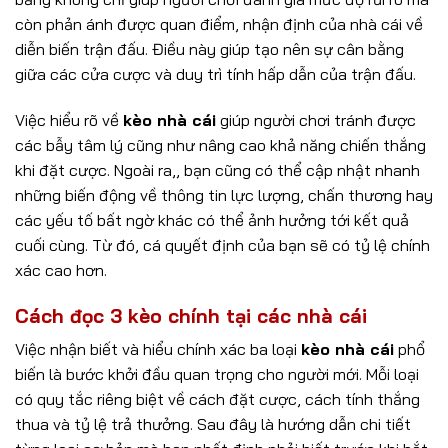
còn phản ánh được quan điểm, nhận định của nhà cái về
diễn biến trận đấu. Điều này giúp tạo nên sự cân bằng
giữa các cửa cược và duy trì tính hấp dẫn của trận đấu.
Việc hiểu rõ về
kèo nhà cái
giúp người chơi tránh được
các bẫy tâm lý cũng như nâng cao khả năng chiến thắng
khi đặt cược. Ngoài ra,, bạn cũng có thể cập nhật nhanh
những biến động về thông tin lực lượng, chấn thương hay
các yếu tố bất ngờ khác có thể ảnh hưởng tới kết quả
cuối cùng. Từ đó, cá quyết định của bạn sẽ có tỷ lệ chính
xác cao hơn.
Cách đọc 3 kèo chính tại các nhà cái
Việc nhận biết và hiểu chính xác ba loại
kèo nhà cái
phổ
biến là bước khởi đầu quan trọng cho người mới. Mỗi loại
có quy tắc riêng biệt về cách đặt cược, cách tính thắng
thua và tỷ lệ trả thưởng. Sau đây là hướng dẫn chi tiết