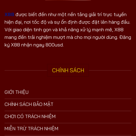
X88
được biết đến như một nền tảng giải trí trực tuyến
hiện đại, nơi tốc độ và sự ổn định được đặt lên hàng đầu.
Với giao diện tinh gọn và khả năng xử lý mạnh mẽ, X88
mang đến trải nghiệm mượt mà cho mọi người dùng. Đăng
ký X88 nhận ngay 800usd.
CHÍNH SÁCH
GIỚI THIỆU
CHÍNH SÁCH BẢO MẬT
CHƠI CÓ TRÁCH NHIỆM
MIỄN TRỪ TRÁCH NHIỆM